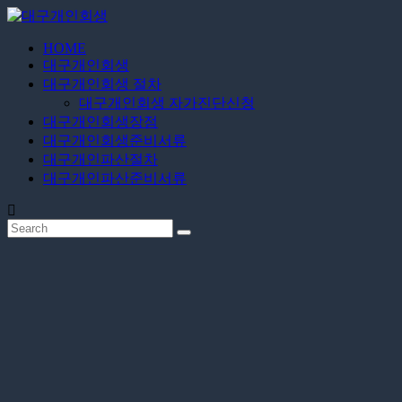
Skip
to
content
HOME
대
대구개인회생
대구개인회생 절차
구
대구개인회생 자가진단신청
대구개인회생장점
개
대구개인회생준비서류
대구개인파산절차
인
대구개인파산준비서류
회
생
24
시
간
무
료
상